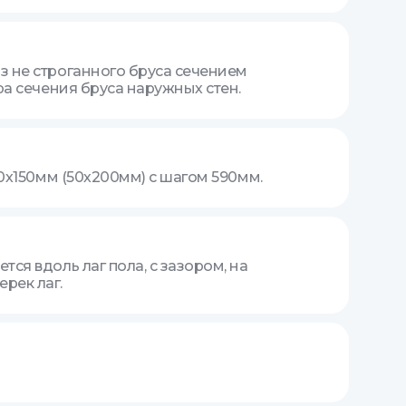
з не строганного бруса сечением
ра сечения бруса наружных стен.
50х150мм (50х200мм) с шагом 590мм.
ся вдоль лаг пола, с зазором, на
рек лаг.