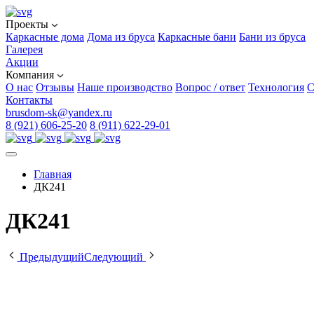
Проекты
Каркасные дома
Дома из бруса
Каркасные бани
Бани из бруса
Галерея
Акции
Компания
О нас
Отзывы
Наше производство
Вопрос / ответ
Технология
С
Контакты
brusdom-sk@yandex.ru
8 (921) 606-25-20
8 (911) 622-29-01
Главная
ДК241
ДК241
Предыдущий
Следующий