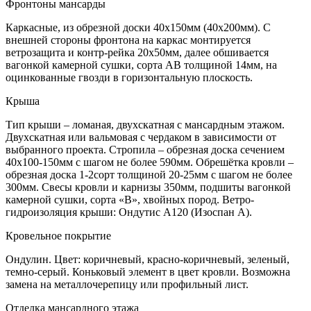
Фронтоны мансарды
Каркасные, из обрезной доски 40х150мм (40х200мм). С
внешней стороны фронтона на каркас монтируется
ветрозащита и контр-рейка 20х50мм, далее обшивается
вагонкой камерной сушки, сорта АВ толщиной 14мм, на
оцинкованные гвозди в горизонтальную плоскость.
Крыша
Тип крыши – ломаная, двухскатная с мансардным этажом.
Двухскатная или вальмовая с чердаком в зависимости от
выбранного проекта. Стропила – обрезная доска сечением
40х100-150мм с шагом не более 590мм. Обрешётка кровли –
обрезная доска 1-2сорт толщиной 20-25мм с шагом не более
300мм. Свесы кровли и карнизы 350мм, подшиты вагонкой
камерной сушки, сорта «В», хвойных пород. Ветро-
гидроизоляция крыши: Ондутис А120 (Изоспан А).
Кровельное покрытие
Ондулин. Цвет: коричневый, красно-коричневый, зеленый,
темно-серый. Коньковый элемент в цвет кровли. Возможна
замена на металлочерепицу или профильный лист.
Отделка мансардного этажа