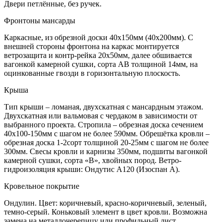
Двери петлённые, без ручек.
Фронтоны мансарды
Каркасные, из обрезной доски 40х150мм (40х200мм). С
внешней стороны фронтона на каркас монтируется
ветрозащита и контр-рейка 20х50мм, далее обшивается
вагонкой камерной сушки, сорта АВ толщиной 14мм, на
оцинкованные гвозди в горизонтальную плоскость.
Крыша
Тип крыши – ломаная, двухскатная с мансардным этажом.
Двухскатная или вальмовая с чердаком в зависимости от
выбранного проекта. Стропила – обрезная доска сечением
40х100-150мм с шагом не более 590мм. Обрешётка кровли –
обрезная доска 1-2сорт толщиной 20-25мм с шагом не более
300мм. Свесы кровли и карнизы 350мм, подшиты вагонкой
камерной сушки, сорта «В», хвойных пород. Ветро-
гидроизоляция крыши: Ондутис А120 (Изоспан А).
Кровельное покрытие
Ондулин. Цвет: коричневый, красно-коричневый, зеленый,
темно-серый. Коньковый элемент в цвет кровли. Возможна
замена на металлочерепицу или профильный лист.