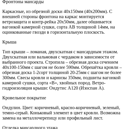
Фронтоны мансарды
Каркасные, из обрезной доски 40х150мм (40х200мм). С
внешней стороны фронтона на каркас монтируется
ветрозащита и контр-рейка 20х50мм, далее обшивается
вагонкой камерной сушки, сорта АВ толщиной 14мм, на
оцинкованные гвозди в горизонтальную плоскость.
Крыша
Тип крыши – ломаная, двухскатная с мансардным этажом.
Двухскатная или вальмовая с чердаком в зависимости от
выбранного проекта. Стропила – обрезная доска сечением
40х100-150мм с шагом не более 590мм. Обрешётка кровли –
обрезная доска 1-2сорт толщиной 20-25мм с шагом не более
300мм. Свесы кровли и карнизы 350мм, подшиты вагонкой
камерной сушки, сорта «В», хвойных пород. Ветро-
гидроизоляция крыши: Ондутис А120 (Изоспан А).
Кровельное покрытие
Ондулин. Цвет: коричневый, красно-коричневый, зеленый,
темно-серый. Коньковый элемент в цвет кровли. Возможна
замена на металлочерепицу или профильный лист.
Отделка мансардного этажа