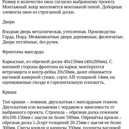
Размер и количество окон согласно выбранному проекту.
Монтажный зазор заполняется монтажной пеной. Доборные
элементы окон из строганной доски.
Двери
Входная дверь металлическая, утепленная. Производства
Гарда, Норд. Межкомнатные двери деревянные, филенчатые.
Двери петлённые, без ручек.
Фронтоны мансарды
Каркасные, из обрезной доски 40х150мм (40х200мм). С
внешней стороны фронтона на каркас монтируется
ветрозащита и контр-рейка 20х50мм, далее обшивается
вагонкой камерной сушки, сорта АВ толщиной 14мм, на
оцинкованные гвозди в горизонтальную плоскость.
Крыша
Тип крыши – ломаная, двухскатная с мансардным этажом.
Двухскатная или вальмовая с чердаком в зависимости от
выбранного проекта. Стропила – обрезная доска сечением
40х100-150мм с шагом не более 590мм. Обрешётка кровли –
обрезная доска 1-2сорт толщиной 20-25мм с шагом не более
300мм. Свесы кровли и карнизы 350мм, подшиты вагонкой