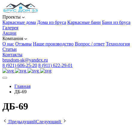
Проекты
Каркасные дома
Дома из бруса
Каркасные бани
Бани из бруса
Галерея
Акции
Компания
О нас
Отзывы
Наше производство
Вопрос / ответ
Технология
Статьи
Контакты
brusdom-sk@yandex.ru
8 (921) 606-25-20
8 (911) 622-29-01
Главная
ДБ-69
ДБ-69
Предыдущий
Следующий