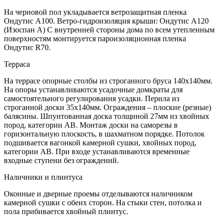
На черновой пол укладывается ветрозащитная пленка
Ондутис А100. Ветро-гидроизоляция крыши: Ондутис А120
(Изоспан А) С внутренней стороны дома по всем утепленным
поверхностям монтируется пароизоляционная пленка
Ондутис R70.
Терраса
На террасе опорные столбы из строганного бруса 140х140мм.
На опоры устанавливаются усадочные домкраты для
самостоятельного регулирования усадки. Перила из
строганной доски 35х140мм. Ограждения – плоские (резные)
балясины. Шпунтованная доска толщиной 27мм из хвойных
пород, категории АВ. Монтаж доски на саморезы в
горизонтальную плоскость, в шахматном порядке. Потолок
подшивается вагонкой камерной сушки, хвойных пород,
категории АВ. При входе устанавливаются временные
входные ступени без ограждений.
Наличники и плинтуса
Оконные и дверные проемы отделываются наличником
камерной сушки с обеих сторон. На стыки стен, потолка и
пола прибивается хвойный плинтус.