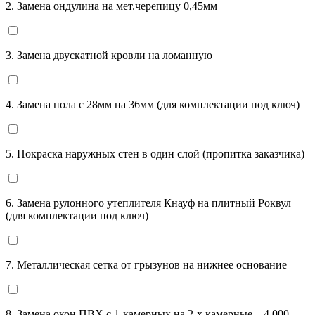
2. Замена ондулина на мет.черепицу 0,45мм
3. Замена двускатной кровли на ломанную
4. Замена пола с 28мм на 36мм (для комплектации под ключ)
5. Покраска наружных стен в один слой (пропитка заказчика)
6. Замена рулонного утеплителя Кнауф на плитный Роквул
(для комплектации под ключ)
7. Металлическая сетка от грызунов на нижнее основание
8. Замена окон ПВХ с 1-камерных на 2-х камерные – 4 000