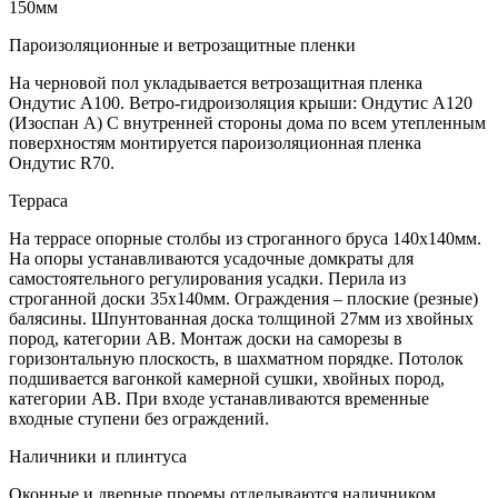
150мм
Пароизоляционные и ветрозащитные пленки
На черновой пол укладывается ветрозащитная пленка
Ондутис А100. Ветро-гидроизоляция крыши: Ондутис А120
(Изоспан А) С внутренней стороны дома по всем утепленным
поверхностям монтируется пароизоляционная пленка
Ондутис R70.
Терраса
На террасе опорные столбы из строганного бруса 140х140мм.
На опоры устанавливаются усадочные домкраты для
самостоятельного регулирования усадки. Перила из
строганной доски 35х140мм. Ограждения – плоские (резные)
балясины. Шпунтованная доска толщиной 27мм из хвойных
пород, категории АВ. Монтаж доски на саморезы в
горизонтальную плоскость, в шахматном порядке. Потолок
подшивается вагонкой камерной сушки, хвойных пород,
категории АВ. При входе устанавливаются временные
входные ступени без ограждений.
Наличники и плинтуса
Оконные и дверные проемы отделываются наличником