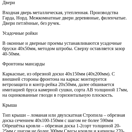
Двери
Входная дверь металлическая, утепленная. Производства
Гарда, Норд. Межкомнатные двери деревянные, филенчатые.
Двери петлённые, без ручек.
Усадочные ройки
В оконные и дверные проемы устанавливаются усадочные
бруски 40х50мм, методом штробы. Сверху оставляется зазор
40-50мм.
Фронтоны мансарды
Каркасные, из обрезной доски 40х150мм (40х200мм). С
внешней стороны фронтона на каркас монтируется
ветрозащита и контр-рейка 20х50мм, далее обшивается
имитацией бруса камерной сушки, сорта АВ толщиной 17мм,
на оцинкованные гвозди в горизонтальную плоскость.
Крыша
Тип крыши – ломаная или двухскатная Стропила – обрезная
доска сечением 40х100-150мм с шагом не более 590мм
Обрешётка кровли – обрезная доска 1-2сорт толщиной 20-
25мм с шагом не более 300мм Свесы кровли и карнизы 270-