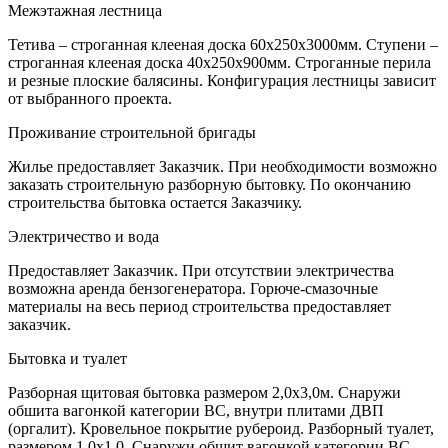
Межэтажная лестница
Тетива – строганная клееная доска 60х250х3000мм. Ступени –
строганная клееная доска 40х250х900мм. Строганные перила
и резные плоские балясины. Конфигурация лестницы зависит
от выбранного проекта.
Проживание строительной бригады
Жилье предоставляет Заказчик. При необходимости возможно
заказать строительную разборную бытовку. По окончанию
строительства бытовка остается Заказчику.
Электричество и вода
Предоставляет Заказчик. При отсутствии электричества
возможна аренда бензогенератора. Горюче-смазочные
материалы на весь период строительства предоставляет
заказчик.
Бытовка и туалет
Разборная щитовая бытовка размером 2,0х3,0м. Снаружи
обшита вагонкой категории ВС, внутри плитами ДВП
(оргалит). Кровельное покрытие рубероид. Разборный туалет,
размером 1,0х1,0. Снаружи обшит вагонкой категории ВС.