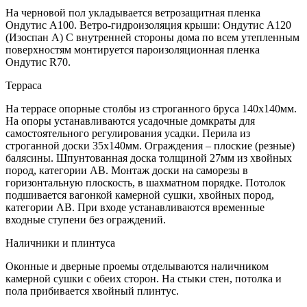
На черновой пол укладывается ветрозащитная пленка
Ондутис А100. Ветро-гидроизоляция крыши: Ондутис А120
(Изоспан А) С внутренней стороны дома по всем утепленным
поверхностям монтируется пароизоляционная пленка
Ондутис R70.
Терраса
На террасе опорные столбы из строганного бруса 140х140мм.
На опоры устанавливаются усадочные домкраты для
самостоятельного регулирования усадки. Перила из
строганной доски 35х140мм. Ограждения – плоские (резные)
балясины. Шпунтованная доска толщиной 27мм из хвойных
пород, категории АВ. Монтаж доски на саморезы в
горизонтальную плоскость, в шахматном порядке. Потолок
подшивается вагонкой камерной сушки, хвойных пород,
категории АВ. При входе устанавливаются временные
входные ступени без ограждений.
Наличники и плинтуса
Оконные и дверные проемы отделываются наличником
камерной сушки с обеих сторон. На стыки стен, потолка и
пола прибивается хвойный плинтус.