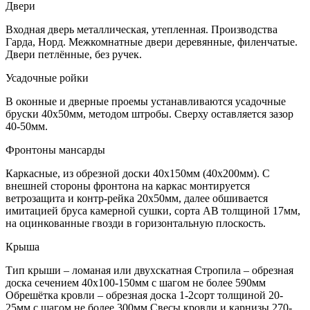
Двери
Входная дверь металлическая, утепленная. Производства
Гарда, Норд. Межкомнатные двери деревянные, филенчатые.
Двери петлённые, без ручек.
Усадочные ройки
В оконные и дверные проемы устанавливаются усадочные
бруски 40х50мм, методом штробы. Сверху оставляется зазор
40-50мм.
Фронтоны мансарды
Каркасные, из обрезной доски 40х150мм (40х200мм). С
внешней стороны фронтона на каркас монтируется
ветрозащита и контр-рейка 20х50мм, далее обшивается
имитацией бруса камерной сушки, сорта АВ толщиной 17мм,
на оцинкованные гвозди в горизонтальную плоскость.
Крыша
Тип крыши – ломаная или двухскатная Стропила – обрезная
доска сечением 40х100-150мм с шагом не более 590мм
Обрешётка кровли – обрезная доска 1-2сорт толщиной 20-
25мм с шагом не более 300мм Свесы кровли и карнизы 270-