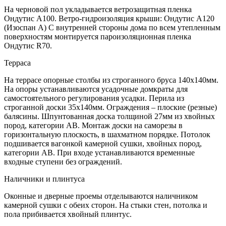
На черновой пол укладывается ветрозащитная пленка
Ондутис А100. Ветро-гидроизоляция крыши: Ондутис А120
(Изоспан А) С внутренней стороны дома по всем утепленным
поверхностям монтируется пароизоляционная пленка
Ондутис R70.
Терраса
На террасе опорные столбы из строганного бруса 140х140мм.
На опоры устанавливаются усадочные домкраты для
самостоятельного регулирования усадки. Перила из
строганной доски 35х140мм. Ограждения – плоские (резные)
балясины. Шпунтованная доска толщиной 27мм из хвойных
пород, категории АВ. Монтаж доски на саморезы в
горизонтальную плоскость, в шахматном порядке. Потолок
подшивается вагонкой камерной сушки, хвойных пород,
категории АВ. При входе устанавливаются временные
входные ступени без ограждений.
Наличники и плинтуса
Оконные и дверные проемы отделываются наличником
камерной сушки с обеих сторон. На стыки стен, потолка и
пола прибивается хвойный плинтус.