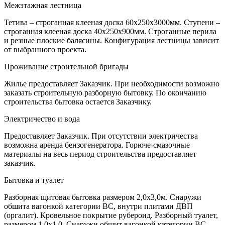
Межэтажная лестница
Тетива – строганная клееная доска 60х250х3000мм. Ступени –
строганная клееная доска 40х250х900мм. Строганные перила
и резные плоские балясины. Конфигурация лестницы зависит
от выбранного проекта.
Проживание строительной бригады
Жилье предоставляет Заказчик. При необходимости возможно
заказать строительную разборную бытовку. По окончанию
строительства бытовка остается Заказчику.
Электричество и вода
Предоставляет Заказчик. При отсутствии электричества
возможна аренда бензогенератора. Горюче-смазочные
материалы на весь период строительства предоставляет
заказчик.
Бытовка и туалет
Разборная щитовая бытовка размером 2,0х3,0м. Снаружи
обшита вагонкой категории ВС, внутри плитами ДВП
(оргалит). Кровельное покрытие рубероид. Разборный туалет,
размером 1,0х1,0. Снаружи обшит вагонкой категории ВС.