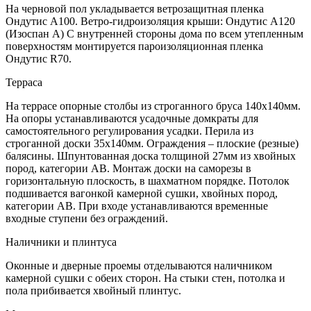
На черновой пол укладывается ветрозащитная пленка
Ондутис А100. Ветро-гидроизоляция крыши: Ондутис А120
(Изоспан А) С внутренней стороны дома по всем утепленным
поверхностям монтируется пароизоляционная пленка
Ондутис R70.
Терраса
На террасе опорные столбы из строганного бруса 140х140мм.
На опоры устанавливаются усадочные домкраты для
самостоятельного регулирования усадки. Перила из
строганной доски 35х140мм. Ограждения – плоские (резные)
балясины. Шпунтованная доска толщиной 27мм из хвойных
пород, категории АВ. Монтаж доски на саморезы в
горизонтальную плоскость, в шахматном порядке. Потолок
подшивается вагонкой камерной сушки, хвойных пород,
категории АВ. При входе устанавливаются временные
входные ступени без ограждений.
Наличники и плинтуса
Оконные и дверные проемы отделываются наличником
камерной сушки с обеих сторон. На стыки стен, потолка и
пола прибивается хвойный плинтус.