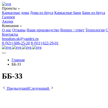
Проекты
Каркасные дома
Дома из бруса
Каркасные бани
Бани из бруса
Галерея
Акции
Компания
О нас
Отзывы
Наше производство
Вопрос / ответ
Технология
С
Контакты
brusdom-sk@yandex.ru
8 (921) 606-25-20
8 (911) 622-29-01
Главная
ББ-33
ББ-33
Предыдущий
Следующий